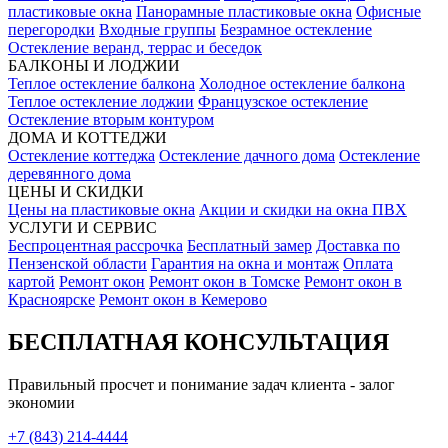
пластиковые окна
Панорамные пластиковые окна
Офисные
перегородки
Входные группы
Безрамное остекление
Остекление веранд, террас и беседок
БАЛКОНЫ И ЛОДЖИИ
Теплое остекление балкона
Холодное остекление балкона
Теплое остекление лоджии
Французское остекление
Остекление вторым контуром
ДОМА И КОТТЕДЖИ
Остекление коттеджа
Остекление дачного дома
Остекление
деревянного дома
ЦЕНЫ И СКИДКИ
Цены на пластиковые окна
Акции и скидки на окна ПВХ
УСЛУГИ И СЕРВИС
Беспроцентная рассрочка
Бесплатный замер
Доставка по
Пензенской области
Гарантия на окна и монтаж
Оплата
картой
Ремонт окон
Ремонт окон в Томске
Ремонт окон в
Красноярске
Ремонт окон в Кемерово
БЕСПЛАТНАЯ КОНСУЛЬТАЦИЯ
Правильный просчет и понимание задач клиента - залог
экономии
+7 (843) 214-4444