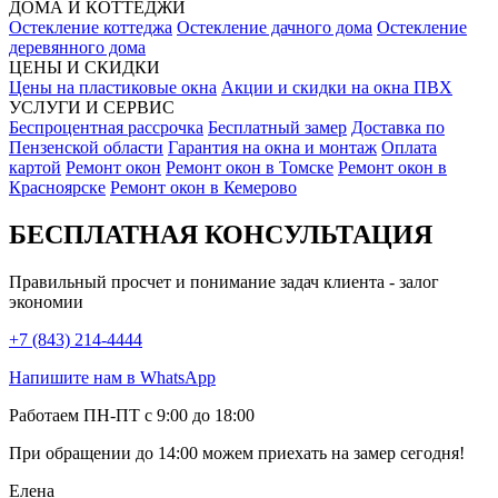
ДОМА И КОТТЕДЖИ
Остекление коттеджа
Остекление дачного дома
Остекление
деревянного дома
ЦЕНЫ И СКИДКИ
Цены на пластиковые окна
Акции и скидки на окна ПВХ
УСЛУГИ И СЕРВИС
Беспроцентная рассрочка
Бесплатный замер
Доставка по
Пензенской области
Гарантия на окна и монтаж
Оплата
картой
Ремонт окон
Ремонт окон в Томске
Ремонт окон в
Красноярске
Ремонт окон в Кемерово
БЕСПЛАТНАЯ КОНСУЛЬТАЦИЯ
Правильный просчет и понимание задач клиента - залог
экономии
+7 (843) 214-4444
Напишите нам в WhatsApp
Работаем ПН-ПТ с 9:00 до 18:00
При обращении
до 14:00
можем приехать на замер сегодня!
Елена