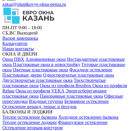
zakaz@plastikovye-okna-penza.ru
ПН-ПТ 9:00 – 18:00
СБ,ВС Выходной
Вызов замерщика
Калькулятор
Наши контакты
ОКНА И ДВЕРИ
Окна ПВХ
Алюминиевые окна
Нестандартные пластиковые
окна
Пластиковые окна в новостройку
Готовые пластиковые
окна
Цветные пластиковые окна
Фасадное остекление
Пластиковые двери
Одностворчатые пластиковые окна
Двухстворчатые пластиковые окна
Трехстворчатые
пластиковые окна
Окна из профиля Brusbox
Окна из профиля
Rehau
Окна из профиля VEKA
Энергосберегающие
пластиковые окна
Панорамные пластиковые окна
Офисные
перегородки
Входные группы
Безрамное остекление
Остекление веранд, террас и беседок
БАЛКОНЫ И ЛОДЖИИ
Теплое остекление балкона
Холодное остекление балкона
Теплое остекление лоджии
Французское остекление
Остекление вторым контуром